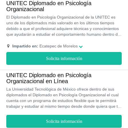
UNITEC Diplomado en Psicología
Organizacional
El Diplomado en Psicología Organizacional de la UNITEC es
uno de los diplomados más valorado en los últimos tiempos
debido a que el profesional adquiere técnicas y conocimientos
que ayudarán a estudiar el comportamiento humano dentro del
trabajo y a crear herramientas y programas para mejorar y
adaptar las interacciones laborales a los tiempos actuales. Este
Impartido en:
Ecatepec de Morelos
diplomado cuenta con tres asignaturas específicas para un
buen desarrollo de habilidades.
Solicita información
UNITEC Diplomado en Psicología
Organizacional en Línea
La Universidad Tecnológica de México ofrece dentro de sus
diplomados el Diplomado en Psicología Organizacional el cual
cuenta con un programa de estudios flexible que te permitirá
trabajar y estudiar al mismo tiempo desde donde quiera que te
encuentres sin contratiempos. Asimismo, todos sus programas
de estudios cuentan con Reconocimiento Validez Oficial de
Solicita información
Estudios y acreditación de la SEP.