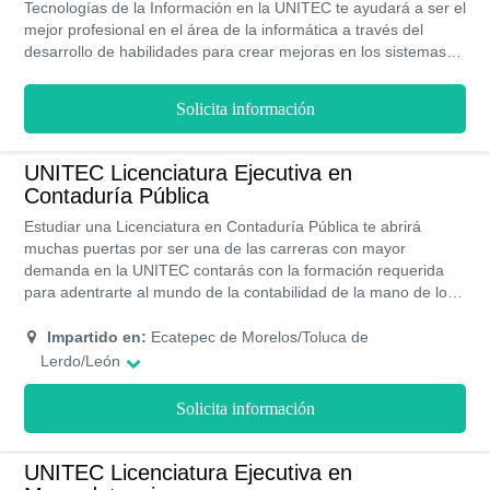
Tecnologías de la Información en la UNITEC te ayudará a ser el
mejor profesional en el área de la informática a través del
desarrollo de habilidades para crear mejoras en los sistemas
de la información de cualquier empresa. La UNITEC te ofrece
un plan de estudio con horario flexible con el fin de que puedas
Solicita información
trabajar y estudiar.
UNITEC Licenciatura Ejecutiva en
Contaduría Pública
Estudiar una Licenciatura en Contaduría Pública te abrirá
muchas puertas por ser una de las carreras con mayor
demanda en la UNITEC contarás con la formación requerida
para adentrarte al mundo de la contabilidad de la mano de los
mejores profesores, asesores y tutores en el área requerida
logrando así que crezcas tanto personal como
Impartido en:
Ecatepec de Morelos/Toluca de
profesionalmente con ética y bases sólidas, logrando alcanzar
Lerdo/León
tu Licenciatura en la modalidad semipresencial en un tiempo
estimado entre los 4 o 3 años respectivamente según tu
Solicita información
elección.
UNITEC Licenciatura Ejecutiva en