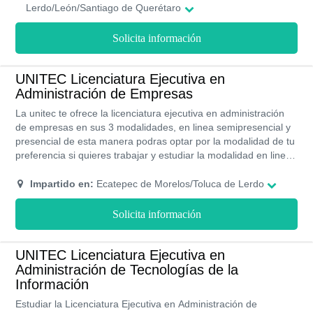
conseguir grandes oportunidades para tu crecimiento
Lerdo/León/Santiago de Querétaro
profesional.
Solicita información
UNITEC Licenciatura Ejecutiva en
Administración de Empresas
La unitec te ofrece la licenciatura ejecutiva en administración
de empresas en sus 3 modalidades, en linea semipresencial y
presencial de esta manera podras optar por la modalidad de tu
preferencia si quieres trabajar y estudiar la modalidad en linea
o semipresencial son perfectas para ti. si quieres una
experiencia completa en la modalidad presencial contaras con
Impartido en:
Ecatepec de Morelos/Toluca de Lerdo
sus campus con maravillosas areas verdes, bibliotecas, areas
deportivas entre otras instalaciones para hacer de tu
Solicita información
experiencia la mas agradable, con una gran demanda esta
licenciatura te abre las puertas con una extensa salida laboral
donde podrás destacar todos los conocimientos adquiridos en
UNITEC Licenciatura Ejecutiva en
la UNITEC.
Administración de Tecnologías de la
Información
Estudiar la Licenciatura Ejecutiva en Administración de