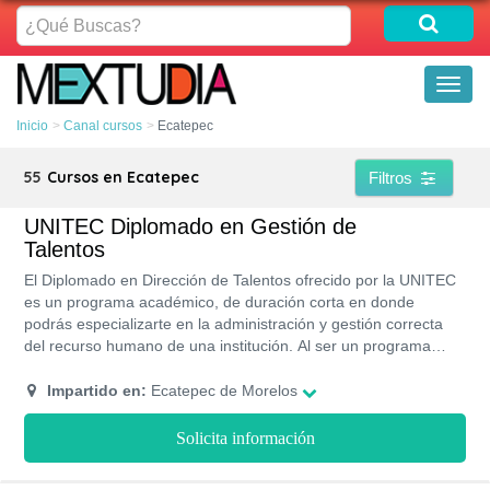
¿Qué
Buscas?
Toggl
naviga
Inicio
Canal cursos
Ecatepec
55
Cursos en Ecatepec
Filtros
UNITEC Diplomado en Gestión de
Talentos
El Diplomado en Dirección de Talentos ofrecido por la UNITEC
es un programa académico, de duración corta en donde
podrás especializarte en la administración y gestión correcta
del recurso humano de una institución. Al ser un programa
corto sus precios son elevados, sin embargo, puedes solicitar
un plan de pagos o acceder al programa de becas. Estudia en
Impartido en:
Ecatepec de Morelos
el UNITEC y podrás recibir una preparación profesional
validada por la SEP.
Solicita información