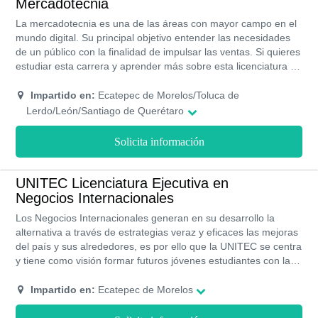
Mercadotecnia
La mercadotecnia es una de las áreas con mayor campo en el
mundo digital. Su principal objetivo entender las necesidades
de un público con la finalidad de impulsar las ventas. Si quieres
estudiar esta carrera y aprender más sobre esta licenciatura no
dudes en seguir leyendo este artículo.
Impartido en:
Ecatepec de Morelos/Toluca de
Lerdo/León/Santiago de Querétaro
Solicita información
UNITEC Licenciatura Ejecutiva en
Negocios Internacionales
Los Negocios Internacionales generan en su desarrollo la
alternativa a través de estrategias veraz y eficaces las mejoras
del país y sus alrededores, es por ello que la UNITEC se centra
y tiene como visión formar futuros jóvenes estudiantes con la
capacidad de resolver y solucionar problemas globales a través
de los negocios con el idioma ingles en calidad para el
Impartido en:
Ecatepec de Morelos
entendimiento y el cierre adecuado de las propuestas
presentadas, por esta razón y muchas mas la UNITEC es tu