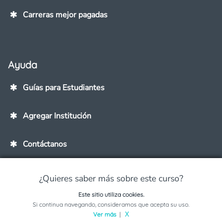
Carreras mejor pagadas
Ayuda
Guías para Estudiantes
Agregar Institución
Contáctanos
¿Quieres saber más sobre este curso?
Este sitio utiliza cookies.
Copyright © Mextudia - All rights reserved
Términos y Condiciones
Aviso de
Solicita información sobre este programa
Si continua navegando, consideramos que acepta su uso.
Privacidad
Ver más
|
X