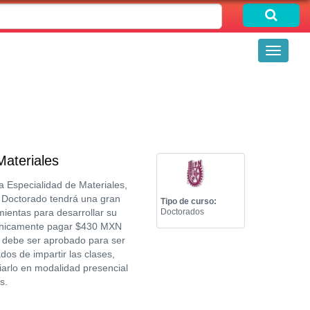
Toggle
navigati
ateriales
a Especialidad de Materiales,
te Doctorado tendrá una gran
Tipo de curso:
ientas para desarrollar su
Doctorados
rá únicamente pagar $430 MXN
y debe ser aprobado para ser
os de impartir las clases,
diarlo en modalidad presencial
s.