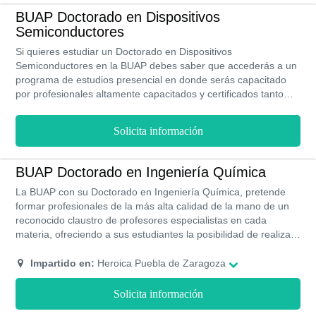
BUAP Doctorado en Dispositivos
Semiconductores
Si quieres estudiar un Doctorado en Dispositivos
Semiconductores en la BUAP debes saber que accederás a un
programa de estudios presencial en donde serás capacitado
por profesionales altamente capacitados y certificados tanto
nacional como internacionalmente. Sus costos son realmente
económicos ya que no pagarás más de $400 MXN durante
Solicita información
toda la carrera.
BUAP Doctorado en Ingeniería Química
La BUAP con su Doctorado en Ingeniería Química, pretende
formar profesionales de la más alta calidad de la mano de un
reconocido claustro de profesores especialistas en cada
materia, ofreciendo a sus estudiantes la posibilidad de realizar
prácticas profesionales en importantes empresas mediante sus
convenios académicos, estudios que se encuentran avalados
Impartido en:
Heroica Puebla de Zaragoza
por el Programa Nacional de Posgrados de Calidad del
CONACYT.
Solicita información