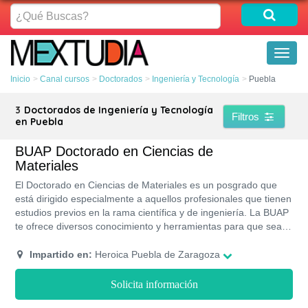
¿Qué
Buscas?
Toggl
naviga
Inicio
Canal cursos
Doctorados
Ingeniería y Tecnología
Puebla
3
Doctorados de Ingeniería y Tecnología
Filtros
en Puebla
BUAP Doctorado en Ciencias de
Materiales
El Doctorado en Ciencias de Materiales es un posgrado que
está dirigido especialmente a aquellos profesionales que tienen
estudios previos en la rama científica y de ingeniería. La BUAP
te ofrece diversos conocimiento y herramientas para que seas
capaz de realizar investigaciones y proyectos para estudiar con
mayor facilidad esta rama científica. Este doctorado los podrás
Impartido en:
Heroica Puebla de Zaragoza
cursar de forma presencial en la sede de Puebla de esta
universidad. Este posgrado lo puedes completar en ocho
Solicita información
semestres.