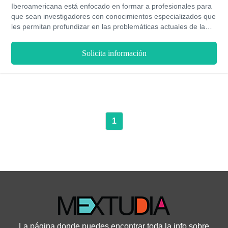
Iberoamericana está enfocado en formar a profesionales para
que sean investigadores con conocimientos especializados que
les permitan profundizar en las problemáticas actuales de la
sociedad antropológica con un enfoque científico, con la
finalidad de aportar soluciones innovadoras que permitan
Solicita información
mejorar el proceso del desarrollo de la misma sociedad. Para
lograr la obtención del título el participante debe invertir un
tiempo promedio de seis meses bajo una modalidad de estudio
presencial.
1
La página donde puedes encontrar toda la info sobre