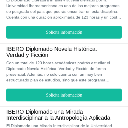
El Diplomado Literatura Infantil y Juvenil ofertado por la
Universidad Iberoamericana es uno de los mejores programas
de posgrado del país que podrás encontrar en esta disciplina.
Cuenta con una duración aproximada de 123 horas y un costo
de 35,350 MXN. Al finalizarlo podrás potenciar tu perfil
profesional académico accediendo al mercado profesional
Solicita información
donde podrás desempeñarte como docente, investigador o
autor de tus propias obras.
IBERO Diplomado Novela Histórica:
Verdad y Ficción
Con un total de 120 horas académicas podrás estudiar el
Diplomado Novela Histórica: Verdad y Ficción de forma
presencial. Además, no sólo cuenta con un muy bien
estructurado plan de estudios, sino que este programa
académico te permitirá tener interacción con autores
reconocidos y contar con todos los beneficio que ofrece IBERO.
Solicita información
IBERO Diplomado una Mirada
Interdisciplinar a la Antropología Aplicada
El Diplomado una Mirada Interdisciplinar de la Universidad