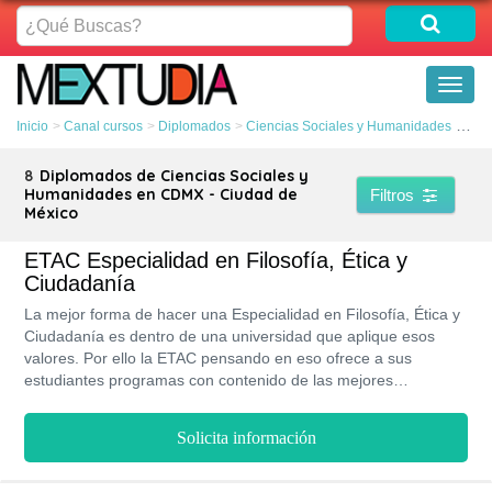
¿Qué
Buscas?
Toggl
naviga
Inicio
Canal cursos
Diplomados
Ciencias Sociales y Humanidades
CDM
8
Diplomados de Ciencias Sociales y
Humanidades en CDMX - Ciudad de
Filtros
México
ETAC Especialidad en Filosofía, Ética y
Ciudadanía
La mejor forma de hacer una Especialidad en Filosofía, Ética y
Ciudadanía es dentro de una universidad que aplique esos
valores. Por ello la ETAC pensando en eso ofrece a sus
estudiantes programas con contenido de las mejores
universidades del mundo, diferentes opciones de titulación,
becas, convenio, bolsa de empleos, financiamiento y el
Solicita información
Reconocimiento de Validez Oficial de Estudios (RVOE) emitido
por la (SEP).