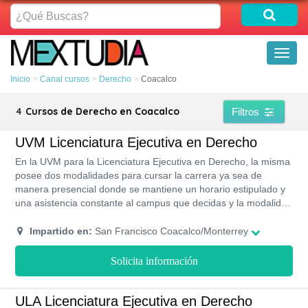
¿Qué
Buscas?
Toggl
naviga
Inicio
Canal cursos
Derecho
Coacalco
4
Cursos de Derecho en Coacalco
Filtros
UVM Licenciatura Ejecutiva en Derecho
En la UVM para la Licenciatura Ejecutiva en Derecho, la misma
posee dos modalidades para cursar la carrera ya sea de
manera presencial donde se mantiene un horario estipulado y
una asistencia constante al campus que decidas y la modalidad
en línea donde se mantiene a través de la plataforma web de la
universidad donde tendrás 100% las asignaciones de forma
Impartido en:
San Francisco Coacalco/Monterrey
virtual, ambas modalidades tendrán una duración de 3 años
divididos en cuatrimestres para poder titularte,. con
Solicita información
reconocimiento internacional y doble titulación; con los
conocimientos para litigar de manera adecuada y vision para
modificar y implementar nuevas leyes.
ULA Licenciatura Ejecutiva en Derecho