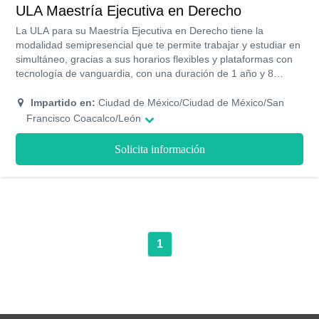
laboral y una variedad de planes de becas y financiamientos
ULA Maestría Ejecutiva en Derecho
para la cobertura de tu colegiatura.
La ULA para su Maestría Ejecutiva en Derecho tiene la
modalidad semipresencial que te permite trabajar y estudiar en
simultáneo, gracias a sus horarios flexibles y plataformas con
tecnología de vanguardia, con una duración de 1 año y 8
meses, divididos en 5 cuatrimestres, donde tendrás la
posibilidad a través de tus herramientas, habilidades y
Impartido en:
Ciudad de México/Ciudad de México/San
destrezas reformar leyes y aplicarlas de manera idónea para la
Francisco Coacalco/León
sociedad y en pro de la mejora del país.
Solicita información
1