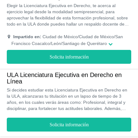
Elegir la Licenciatura Ejecutiva en Derecho, te acerca al
ejercicio legal desde la modalidad semipresencial, para
aprovechar la flexibilidad de esta formación profesional, sobre
todo en la ULA donde puedes hallar un respaldo docente de
calidad, costos y becas de gran oportunidad.
Impartido en:
Ciudad de México/Ciudad de México/San
Francisco Coacalco/León/Santiago de Querétaro
Solicita información
ULA Licenciatura Ejecutiva en Derecho en
Línea
Si decides estudiar esta Licenciatura Ejecutiva en Derecho en
la ULA, alcanzaras tu titulación en un lapso de tiempo de 3
años, en los cuales verás áreas como: Profesional, integral y
disciplinar, para fortalecer tus actitudes laborales. Además,
contarás con una modalidad de estudios ejecutiva que te
permitirá estudiar de forma presencial y online según requiera
Solicita información
la universidad brindándote herramientas tecnológicas actuales
y docentes expertos en esta área; con el apoyo de una bolsa