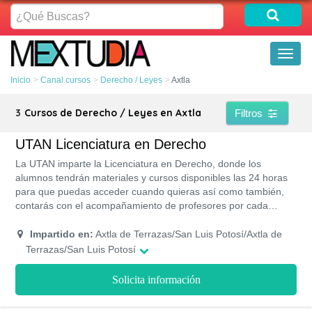
¿Qué
Buscas?
Toggl
naviga
Inicio
Canal cursos
Derecho / Leyes
Axtla
3
Cursos de Derecho / Leyes en Axtla
Filtros
UTAN Licenciatura en Derecho
La UTAN imparte la Licenciatura en Derecho, donde los
alumnos tendrán materiales y cursos disponibles las 24 horas
para que puedas acceder cuando quieras así como también,
contarás con el acompañamiento de profesores por cada
asignatura que estarán guiándote durante la carrera.
Impartido en:
Axtla de Terrazas/San Luis Potosí/Axtla de
Terrazas/San Luis Potosí
Solicita información