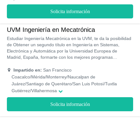
Solicita información
UVM Ingeniería en Mecatrónica
Estudiar Ingeniería Mecatrónica en la UVM, te da la posibilidad
de Obtener un segundo título en Ingeniería en Sistemas,
Electrónica y Automática por la Universidad Europea de
Madrid, España, formarte con los mejores programas
académicos en ingeniería, y realizar prácticas en sus modernos
laboratorios igualmente puedes contar con certificaciones con
Impartido en:
San Francisco
validez internacional como Certified SolidWorks proffessional-
Coacalco/Mérida/Monterrey/Naucalpan de
CSWP, y Certified SolidWorks Associate-CSWA.
Juárez/Santiago de Querétaro/San Luis Potosí/Tuxtla
Gutiérrez/Villahermosa
Solicita información