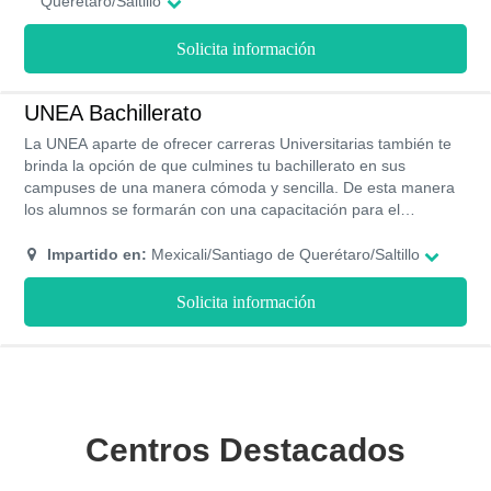
Querétaro/Saltillo
Solicita información
UNEA Bachillerato
La UNEA aparte de ofrecer carreras Universitarias también te
brinda la opción de que culmines tu bachillerato en sus
campuses de una manera cómoda y sencilla. De esta manera
los alumnos se formarán con una capacitación para el
ambiente laboral y universitario. Este programa de estudios
cuenta con acreditación de la Secretaría de Educación Pública
Impartido en:
Mexicali/Santiago de Querétaro/Saltillo
y además, ofrece un programa de becas para que puedas
obtener grandes descuentos en el costo de las colegiaturas.
Solicita información
Centros Destacados