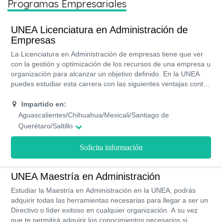
Programas Empresariales
UNEA Licenciatura en Administración de
Empresas
La Licenciatura en Administración de empresas tiene que ver
con la gestión y optimización de los recursos de una empresa u
organización para alcanzar un objetivo definido. En la UNEA
puedes estudiar esta carrera con las siguientes ventajas contar
con beneficios como financiamientos ya que UNEA forma parte
de la red de universidades ALIAT, sientes pasión por los
Impartido en:
negocios, con un programa flexible porque la carrera cuenta
Aguascalientes/Chihuahua/Mexicali/Santiago de
con modalidades de estudios que lo permite, si te ves
Querétaro/Saltillo
trabajando en el desarrollo de actividades directivas de
empresas o en la gestión de instituciones públicas.
Solicita información
UNEA Maestría en Administración
Estudiar la Maestría en Administración en la UNEA, podrás
adquirir todas las herramientas necesarias para llegar a ser un
Directivo o líder exitoso en cualquier organización. A su vez
que te permitirá adquirir los conocimientos necesarios si