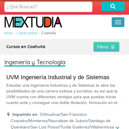
¿Qué
Buscas?
Toggl
naviga
Inicio
Canal cursos
Coahuila
Cursos en Coahuila
Filtros
Ingeniería y Tecnología
UVM Ingeniería Industrial y de Sistemas
Estudiar una Ingeniería Industrias y de Sistemas te abre las
posibilidades de una carrera exitosa y lucrativa, es así que la
UVM cuenta con diferentes ventajas para que puedas iniciar
cuanto ante y conseguir una doble titulación, formación en el
inglés, certificaciones laborales, preparación en los laboratorios
más actuales y modernos, programas académicos de las
Impartido en:
Chihuahua/San Francisco
mejores universidades del mundo y con reconocimiento oficial
Coacalco/Monterrey/Naucalpan de Juárez/Santiago de
por la SEP, sin contar su programa de ayuda económica.
Querétaro/San Luis Potosí/Tuxtla Gutiérrez/Villahermosa