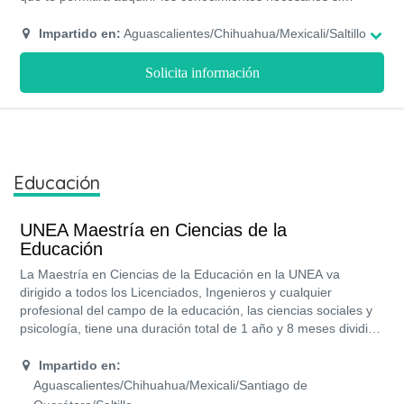
deseas iniciar tu propio negocio. La especialidad tiene una
duración de un año y ocho meses, bajo la modalidad semi
Impartido en:
Aguascalientes/Chihuahua/Mexicali/Saltillo
presencial. Además, estudiar en la UNEA te otorga beneficios
como los son las becas y las facilidades de pago.
Solicita información
Educación
UNEA Maestría en Ciencias de la
Educación
La Maestría en Ciencias de la Educación en la UNEA va
dirigido a todos los Licenciados, Ingenieros y cualquier
profesional del campo de la educación, las ciencias sociales y
psicología, tiene una duración total de 1 año y 8 meses dividido
e 5 cuatrimestres. Sólo imparten esta maestría en el Campus
de Mexicali de la UNEA en su modalidad semipresencial.
Impartido en:
Aguascalientes/Chihuahua/Mexicali/Santiago de