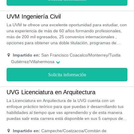
UVM Ingeniería Civil
La UVM te ofrece una excelente oportunidad para estudiar, con
una experiencia de más de 60 años formando profesionales,
más de 200 mil egresados, 25 convenios internacionales ,
opciones para obtener una doble titulación, programas de
impulso financiero, más de 2,000 empresas activas en la Bolsa
de Trabajo UVM y el reconocimiento oficial de validez emitido
Impartido en:
San Francisco Coacalco/Monterrey/Tuxtla
por la SEP en todos sus programas.
Gutiérrez/Villahermosa
Solicita información
UVG Licenciatura en Arquitectura
La Licenciatura en Arquitectura de la UVG cuenta con un
enfoque práctico teórico para que puedas ir desarrollando tus
habilidades al tiempo que vas aprendiendo y de esta manera
puedas salir esta carrera está disponible en sus 5 campus de
manera presencial para que elijas el más cercano y puedas
optar por los horarios más cómodos para ti. La UVG cuenta
Impartido en:
Campeche/Coatzacoa/Comitán de