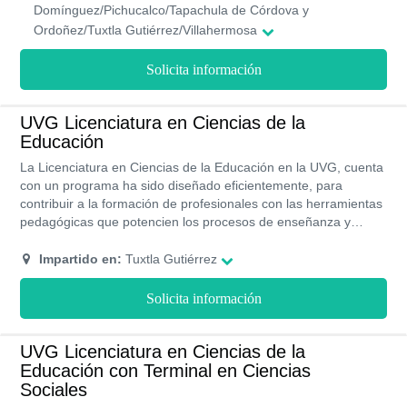
con la oficina empréndete que ayuda y motiva al estudiante
Domínguez/Pichucalco/Tapachula de Córdova y
para que puedan iniciar sus propios proyectos de manera
Ordoñez/Tuxtla Gutiérrez/Villahermosa
independiente y también te otorga descuentos aplicados a tus
colegiaturas para que sea más accesible el costo del
Solicita información
programa.
UVG Licenciatura en Ciencias de la
Educación
La Licenciatura en Ciencias de la Educación en la UVG, cuenta
con un programa ha sido diseñado eficientemente, para
contribuir a la formación de profesionales con las herramientas
pedagógicas que potencien los procesos de enseñanza y
aprendizaje. Para lograr este fin, se requiere que los aspirantes
cuente con habilidades comunicativas y capacidad para
Impartido en:
Tuxtla Gutiérrez
aplicarlas en cualquier contexto, nociones sobre investigación y
síntesis, capacidad de interpretar y transmitir informaciones. La
Solicita información
modalidad de estudio es presencial u online tu escoges; en
ambas opciones dispondrás de un equipo docente altamente
capacitado.
UVG Licenciatura en Ciencias de la
Educación con Terminal en Ciencias
Sociales