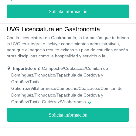
estudiante como profesionista, potencializando todas tus
habilidades y talento para que cumplas tus metas.
Solicita información
UVG Licenciatura en Gastronomía
Con la Licenciatura en Gastronomía, la formación que te brinda
la UVG es integral e incluye conocimientos administrativos,
para que el negocio resulte exitoso su plan de estudios enseña
otras disciplinas como la hospitalidad y servicio o la
comunicación. La comida representa gran parte de lo que son
las personas de cierto lugar, por lo que la preparación de
Impartido en:
Campeche/Coatzacoa/Comitán de
alguien que estudia gastronomía va más allá de lo técnico y lo
Domínguez/Pichucalco/Tapachula de Córdova y
manual, con un programa de emprendimiento, la UVG busca
Ordoñez/Tuxtla
despertar el espíritu emprendedor con un impacto social
Gutiérrez/Villahermosa/Campeche/Coatzacoa/Comitán de
positivo en los estudiantes, también alianzas con diversas
Domínguez/Pichucalco/Tapachula de Córdova y
empresas para que, a través de empleos de tiempo parcial y
Ordoñez/Tuxtla Gutiérrez/Villahermosa
prácticas profesionales, los estudiantes puedan desarrollar
competencias y tengan acceso a oportunidades de empleo.
Solicita información