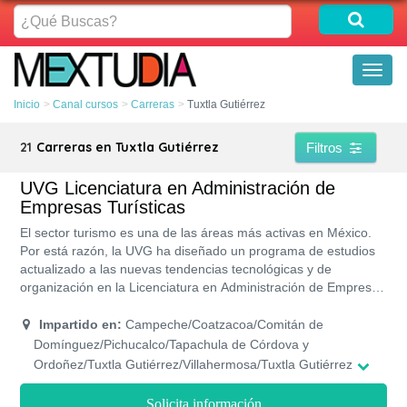
¿Qué
Buscas?
Toggl
naviga
Inicio
Canal cursos
Carreras
Tuxtla Gutiérrez
21
Carreras en Tuxtla Gutiérrez
Filtros
UVG Licenciatura en Administración de
Empresas Turísticas
El sector turismo es una de las áreas más activas en México.
Por está razón, la UVG ha diseñado un programa de estudios
actualizado a las nuevas tendencias tecnológicas y de
organización en la Licenciatura en Administración de Empresas
Turísticas. La licenciatura se dicta con prácticas innovadoras
dentro de sus campus, en horarios cómodos y con la
Impartido en:
Campeche/Coatzacoa/Comitán de
orientación de profesores capacitados.
Domínguez/Pichucalco/Tapachula de Córdova y
Ordoñez/Tuxtla Gutiérrez/Villahermosa/Tuxtla Gutiérrez
Solicita información