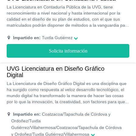
La Licenciatura en Contaduría Pública de la UVG, tiene
reconocimiento a nivel nacional y hasta internacional por la
calidad en el diseño de su plan de estudios, con el que sus
matriculados podrán disponer de métodos a la vanguardia para
la administración y evaluación de proyectos de expansión
económica. Para aspirar a esta licenciatura debes cumplir con
Impartido en:
Tuxtla Gutiérrez
algunas cualidades como son capacidad de análisis estratégico
y toma de decisiones, creatividad, objetividad, liderazgo,
Solicita información
habilidades tecnológicas. En la UVG puedes estudiarla de
forma online o presencial.
UVG Licenciatura en Diseño Gráfico
Digital
La Licenciatura de Diseño Gráfico Digital es una disciplina que
ha surgido como respuesta al veloz desarrollo tecnológico, el
mundo digital ha transformado la manera de hacer las cosas
por lo que la innovación, la creatividad, son factores para que
las grandes corporaciones depositen su confianza en el talento
de los diseñadores, esta cualidades se fortalecen cuando la
Impartido en:
Coatzacoa/Tapachula de Córdova y
UVG te ofrece las mejores herramientas, estupendas
Ordoñez/Tuxtla
instalaciones, planes educativos de calidad y excelentes
Gutiérrez/Villahermosa/Coatzacoa/Tapachula de Córdova
profesores para garantizar tu desarrollo y crecimiento como
y Ordoñez/Tuxtla Gutiérrez/Villahermosa