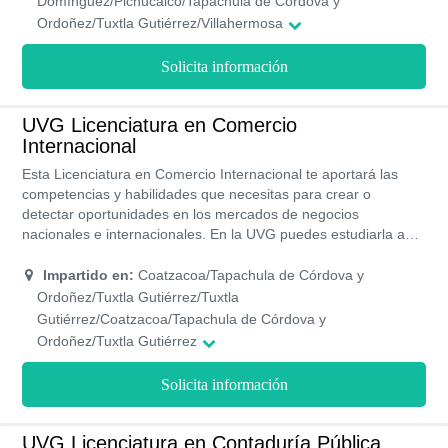
Domínguez/Pichucalco/Tapachula de Córdova y
colegiaturas, instalaciones actuales, bolsa de empleo y el
Ordoñez/Tuxtla Gutiérrez/Villahermosa
respaldo de importantes empresas afiliadas a la UVG por lo
que podrás conseguir el empleo adecuado para ti incluso antes
Solicita información
de culminar la carrera.
UVG Licenciatura en Comercio
Internacional
Esta Licenciatura en Comercio Internacional te aportará las
competencias y habilidades que necesitas para crear o
detectar oportunidades en los mercados de negocios
nacionales e internacionales. En la UVG puedes estudiarla a
través de las modalidades presencial u online. Como aspirante
debes contar con capacidad de escucha, liderazgo, nociones
Impartido en:
Coatzacoa/Tapachula de Córdova y
de planeador, y además generador de soluciones y de
Ordoñez/Tuxtla Gutiérrez/Tuxtla
respuestas a las necesidades empresariales.
Gutiérrez/Coatzacoa/Tapachula de Córdova y
Ordoñez/Tuxtla Gutiérrez
Solicita información
UVG Licenciatura en Contaduría Pública