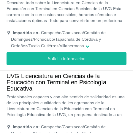
Descubre todo sobre la Licenciatura en Ciencias de la
Educación con Terminal en Ciencias Sociales de la UVG Esta
carrera cuenta con costos accesibles, horarios cómodos e
instalaciones óptimas. Todo para convertirte en un profesional
de la educación con las herramientas y conocimientos
necesarios para formar a la siguiente generación.
Impartido en:
Campeche/Coatzacoa/Comitán de
Domínguez/Pichucalco/Tapachula de Córdova y
Ordoñez/Tuxtla Gutiérrez/Villahermosa
Solicita información
UVG Licenciatura en Ciencias de la
Educación con Terminal en Psicología
Educativa
Profesionales capaces y con alto sentido de solidaridad es una
de las principales cualidades de les egresados de la
Licenciatura en Ciencias de la Educación con Terminal en
Psicología Educativa de la UVG, un programa destinado a una
formación científica y técnica que permitan fortalecer el sistema
educativo así como cualquier otra área de interés donde se
Impartido en:
Campeche/Coatzacoa/Comitán de
desempeñen, también puedes obtener descuentos en las