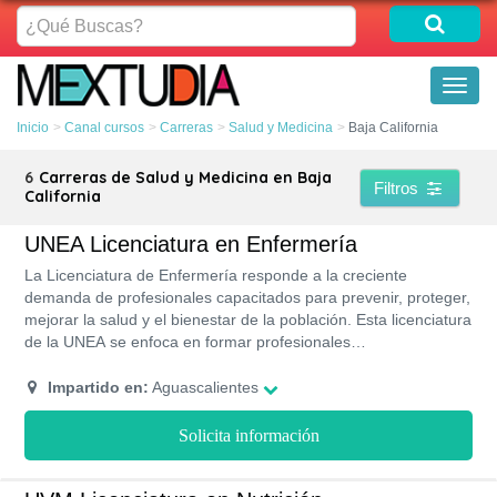
¿Qué
Buscas?
Toggl
naviga
Inicio
Canal cursos
Carreras
Salud y Medicina
Baja California
6
Carreras de Salud y Medicina en Baja
Filtros
California
UNEA Licenciatura en Enfermería
La Licenciatura de Enfermería responde a la creciente
demanda de profesionales capacitados para prevenir, proteger,
mejorar la salud y el bienestar de la población. Esta licenciatura
de la UNEA se enfoca en formar profesionales
capacitados para identificar y elaborar diagnósticos médicos, y
brindar atención de calidad a seres humanos de distintas
Impartido en:
Aguascalientes
edades y condiciones. Por lo tanto, como profesional ayudarás
a contribuir con el cuidado y atención del paciente, así como de
Solicita información
la asistencia del medico.