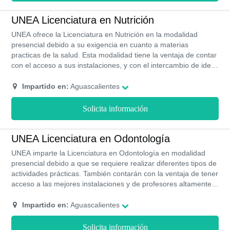
discapacidades del paciente para que pueda reinsertarse a su
vida cotidiana. Al estudiar en la UNEA tienes los siguientes
UNEA Licenciatura en Nutrición
beneficios cuenta con un sistema de inglés en línea que te
UNEA ofrece la Licenciatura en Nutrición en la modalidad
permite acreditarlo como segundo idioma, pertenece a la Red
presencial debido a su exigencia en cuanto a materias
de Universidades Aliat establecidas en distintas ciudades
practicas de la salud. Esta modalidad tiene la ventaja de contar
dentro de 18 estados en México.
con el acceso a sus instalaciones, y con el intercambio de ideas
y proyectos con docentes y compañeros como parte de un
grupo.
Impartido en:
Aguascalientes
Solicita información
UNEA Licenciatura en Odontología
UNEA imparte la Licenciatura en Odontología en modalidad
presencial debido a que se requiere realizar diferentes tipos de
actividades prácticas. También contarán con la ventaja de tener
acceso a las mejores instalaciones y de profesores altamente
capacitados.
Impartido en:
Aguascalientes
Solicita información