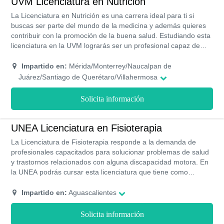
UVM Licenciatura en Nutrición
La Licenciatura en Nutrición es una carrera ideal para ti si
buscas ser parte del mundo de la medicina y además quieres
contribuir con la promoción de la buena salud. Estudiando esta
licenciatura en la UVM lograrás ser un profesional capaz de
estudiar y recomendar todos los nutrientes y alimentos
necesarios para que el cuerpo humano se mantenga en un
Impartido en:
Mérida/Monterrey/Naucalpan de
buen estado físico. Esta carrera se imparte de forma presencial
Juárez/Santiago de Querétaro/Villahermosa
en 17 campus de la UVM y tiene un plan de estudio compuesto
de 8 semestres.
Solicita información
UNEA Licenciatura en Fisioterapia
La Licenciatura de Fisioterapia responde a la demanda de
profesionales capacitados para solucionar problemas de salud
y trastornos relacionados con alguna discapacidad motora. En
la UNEA podrás cursar esta licenciatura que tiene como
objetivo capacitar profesionales para atender y resolver los
problemas de salud relacionados con el movimiento humano.
Impartido en:
Aguascalientes
Si estudias esta carrera, como profesional serás capaz de
aplicar las distintas técnicas de rehabilitación como la la
Solicita información
kinesioterapia, kineﬁlaxia y la ﬁsioterapia, con el fin de curar las