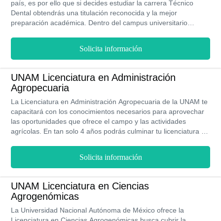
país, es por ello que si decides estudiar la carrera Técnico
Dental obtendrás una titulación reconocida y la mejor
preparación académica. Dentro del campus universitario
encontrarás instalaciones especializadas para el correcto
desarrollo de la carrera y al mejor staff de profesores. Lo mejor
Solicita información
de todo es que al ser una universidad pública, el aporte que
debes realizar para llevar a cabo tu carrera es mínimo.
UNAM Licenciatura en Administración
Agropecuaria
La Licenciatura en Administración Agropecuaria de la UNAM te
capacitará con los conocimientos necesarios para aprovechar
las oportunidades que ofrece el campo y las actividades
agrícolas. En tan solo 4 años podrás culminar tu licenciatura en
una de las universidades más afamadas del país, asistiendo a
clases presenciales en su campus en León.
Solicita información
UNAM Licenciatura en Ciencias
Agrogenómicas
La Universidad Nacional Autónoma de México ofrece la
Licenciatura en Ciencias Agrogenómicas busca cubrir la