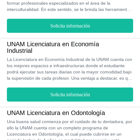
formar profesionales especializados en el área de la
interculturalidad. En este sentido, se le brinda las herramientas
para un abordaje multi e interdisciplinario del objeto de estudio
de este fenómeno tan complejo. Su duración es de 6
Solicita información
semestres y está disponible en modalidad presencial en 3 de
las sedes que la UNAM tiene a lo largo del territorio mexicano.
UNAM Licenciatura en Economía
Industrial
La Licenciatura en Economía Industrial de la UNAM cuenta con
los mejores espacios e infraestructuras donde el estudiante
podrá ejecutar sus tareas diarias con la mayor comodidad bajo
la supervisión de cada profesor. Una ventaja a destacar, es que
posee el plan de estudio más completo para una carrera de
este tipo. Sus costos son súper accesibles, por lo que cursar
Solicita información
esta licenciatura en la UNAM en la modalidad presencial
durante 4 años, será una gran experiencia para ti. Es
importante saber que este programa se imparte en la sede de
UNAM Licenciatura en Odontología
la ENES en Guanajuato.
Una buena salud comienza por el cuidado de tu dentadura, por
ello la UNAM cuenta con un completo programa de
Licenciatura en Odontología, el cual puede cubrirse en un