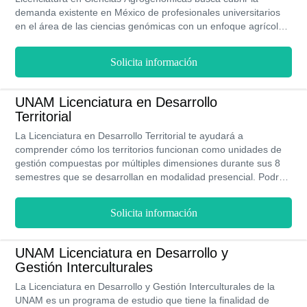
demanda existente en México de profesionales universitarios
en el área de las ciencias genómicas con un enfoque agrícola,
por lo tanto les ofrecen una educación de alto nivel académico
con equipos de alta tecnología y con instalaciones modernas
Solicita información
que incentiven la participación de los alumnos.
UNAM Licenciatura en Desarrollo
Territorial
La Licenciatura en Desarrollo Territorial te ayudará a
comprender cómo los territorios funcionan como unidades de
gestión compuestas por múltiples dimensiones durante sus 8
semestres que se desarrollan en modalidad presencial. Podrás
analizar todas ellas para realizar diagnósticos sobre
determinadas regiones, y a partir de ellos plantear propuestas
Solicita información
que tengan la intención de impulsar el desarrollo territorial y así
resolver determinadas problemáticas sociales, políticas y
ambientales.
UNAM Licenciatura en Desarrollo y
Gestión Interculturales
La Licenciatura en Desarrollo y Gestión Interculturales de la
UNAM es un programa de estudio que tiene la finalidad de