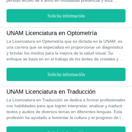
periodo lectivo de 4 años en modalidad presencial y está
enfocado en brindar conocimientos útiles desde una
perspectiva teórica y práctica que permita al estudiante aplicar
Solicita información
lo aprendido desde el principio. Al egresar podrás ejercer por tu
cuenta o insertarte a un amplio mercado laboral tanto en
instituciones de salud públicas como privadas, de igual manera
UNAM Licenciatura en Optometría
también te será posible optar por cargos de enseñanza en
La Licenciatura en Optometría que es dictada en la UNAM, es
institutos de educación superior.
una carrera que se especializa en proporcionar un diagnóstico
y brindar los medios para la mejora de la salud visual. Su
enfoque se basa en en el trabajo de los lentes de cristales y de
contacto para que los pacientes puedan corregir sus
anomalías. Esta carrera se imparte de forma presencial, tiene
Solicita información
una duración de 4 años repartidos en 8 semestres. Al ser la
UNAM solo se hace un pago del examen de admisión en toda
la carrera. Un profesional en la Optometría puede ganar $
UNAM Licenciatura en Traducción
74,000 MXN anuales.
La Licenciatura en Traducción se dedica a formar profesionales
con habilidades para que logren interpretar, analizar y traducir
textos y audios de diversos temas en diferentes lenguas. Esta
profesión ha ayudado a fomentar la cultura y el progreso de la
sociedad. La UNAM cuenta con diversos especialistas para que
desarrolles los conocimientos adecuados para que llevar una