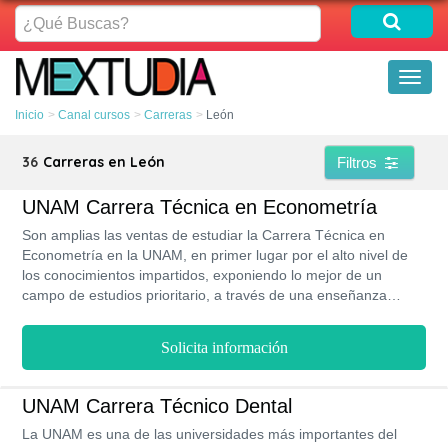
¿Qué
Buscas?
Toggl
naviga
Inicio
Canal cursos
Carreras
León
36
Carreras en León
Filtros
UNAM Carrera Técnica en Econometría
Son amplias las ventas de estudiar la Carrera Técnica en
Econometría en la UNAM, en primer lugar por el alto nivel de
los conocimientos impartidos, exponiendo lo mejor de un
campo de estudios prioritario, a través de una enseñanza
presencial, y también bajo un proceso de inscripción simple y
digital. El formato de estudio es presencial y tiene una duración
Solicita información
de 5 semestres.
UNAM Carrera Técnico Dental
La UNAM es una de las universidades más importantes del