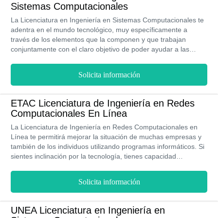
Sistemas Computacionales
La Licenciatura en Ingeniería en Sistemas Computacionales te
adentra en el mundo tecnológico, muy específicamente a
través de los elementos que la componen y que trabajan
conjuntamente con el claro objetivo de poder ayudar a las
tareas y actividades de una empresa. En la UVG, esta carrera,
se ofrece una modalidad de estudios 100% línea para que no
Solicita información
te quedes sin estudiar, por medio de esta modalidad, podrás
continuar tus tareas diarias y laborales sin dejar a un lado tus
estudios, con un fácil acceso a clases virtuales con la mejor
ETAC Licenciatura de Ingeniería en Redes
asesoría y contenido disponible para ustedes 24/7. Como
Computacionales En Línea
aspirante es ideal que poseas los siguientes gustos y
habilidades: de comunicación, gusto por las matemáticas,
La Licenciatura de Ingeniería en Redes Computacionales en
pasión por la tecnología y capacidad de análisis.
Línea te permitirá mejorar la situación de muchas empresas y
también de los individuos utilizando programas informáticos. Si
sientes inclinación por la tecnología, tienes capacidad
organizativa y además mucho interés por aprender, esta
carrera es para ti. La ETAC, te ofrece la carrera de manera
Solicita información
online por lo cual, podrás estudiarla con administración de tu
propio horario y sin tener que asistir diariamente a la
universidad.
UNEA Licenciatura en Ingeniería en