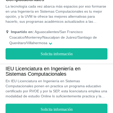
La tecnología cada vez abarca más espacios por eso formarse
en una Ingeniería en Sistemas Computacionales es tu mejor
opción, y la UVM te ofrece las mejores alternativas para
hacerlo, sus programas académicos actualizados a las
realidades globales, profesores expertos en las materias que
imparte, laboratorios con tecnología de última generación,
Impartido en:
Aguascalientes/San Francisco
becas, finánciennos, actividades culturales y deportivas en una
Coacalco/Monterrey/Naucalpan de Juárez/Santiago de
institución que cuenta con 5 estrellas en calidad educativa y de
Querétaro/Villahermosa
inclusión
Solicita información
IEU Licenciatura en Ingeniería en
Sistemas Computacionales
En IEU Licenciatura en Ingeniería en Sistemas
Computacionales ponen en practica un programa educativo
certificado por RVOE y por la SEP, esta licenciatura emplea una
modalidad de estudio Online lo suficientemente practica y la
cual se adapta a ti. Sus costos son elevados, sin embargo, la
institución emplea becas educativas para los alumnos mas
Solicita información
destacados.