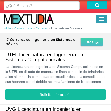
¿Qué
Buscas?
Toggl
naviga
Inicio
Canal cursos
Carreras
Ingeniería en Sistemas
17
Carreras de Ingeniería en Sistemas en
Filtros
México
UTEL Licenciatura en Ingeniería en
Sistemas Computacionales
La Licenciatura en Ingeniería en Sistema Computacionales en
la UTEL es dictada de manera en línea con el fin de brindarles
a los alumnos la comodidad de estudiar desde la comodidad de
sus hogares con el debido acompañamiento de los docentes
especializados en el área. Por lo tanto, recibirán asesorías de
alto nivel académico.
Solicita información
UVG Licenciatura en Ingeniería en