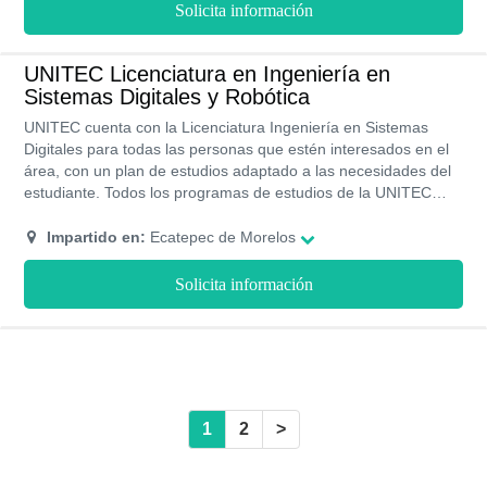
Solicita información
estudiar al mismo tiempo, validez y programas académicos
actualizados y emitidos por la SEP, oportunidad de iniciar tu
propio negocio con la oficina empréndete.
UNITEC Licenciatura en Ingeniería en
Sistemas Digitales y Robótica
UNITEC cuenta con la Licenciatura Ingeniería en Sistemas
Digitales para todas las personas que estén interesados en el
área, con un plan de estudios adaptado a las necesidades del
estudiante. Todos los programas de estudios de la UNITEC
cuenta con validez de la SEP y RVOE. Puedes matricularte
cualquier época del año siempre y cuando cumplas con los
Impartido en:
Ecatepec de Morelos
requisitos de admisión exigidos por el Tec de Monterrey.
Solicita información
1
2
>