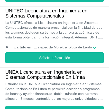
UNITEC Licenciatura en Ingeniería en
Sistemas Computacionales
La UNITEC ofrece la Licenciatura en Ingeniería en Sistemas
Computacionales de manera presencial con la finalidad de que
los alumnos dediquen su tiempo a la carrera académica y de
esta forma obtengan una formación integral. Además, UNITEC
ofrece un programa de becas de hasta un 30% para los
estudiantes destacados. Todos los programas académicos
Impartido en:
Ecatepec de Morelos/Toluca de Lerdo
cuentan con validez de la SEP.
Solicita información
UNEA Licenciatura en Ingeniería en
Sistemas Computacionales En Línea
Estudiar en la UNEA la Licenciatura en Ingeniería en Sistemas
Computacionales En Línea te permitirá acceder a programas
de becas y ayudas financieras, doble titulación con carreras
afines en 8 meses, contenido de las mejores universidades del
mundo, más de 50 años formando profesionales, tutores
especializados en cada materia, la oportunidad de trabajar y