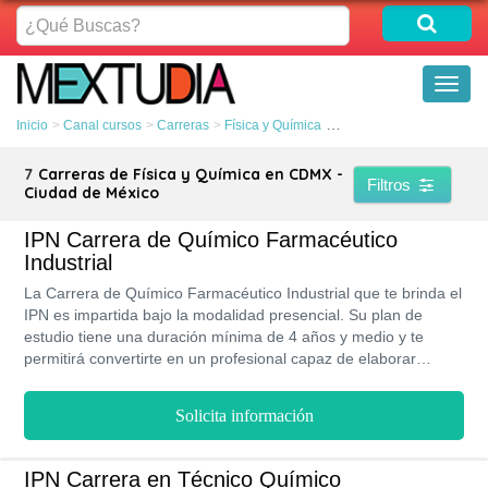
¿Qué
Buscas?
Toggl
naviga
Inicio
Canal cursos
Carreras
Física y Química
CDMX - Ciudad de Méxic
7
Carreras de Física y Química en CDMX -
Filtros
Ciudad de México
IPN Carrera de Químico Farmacéutico
Industrial
La Carrera de Químico Farmacéutico Industrial que te brinda el
IPN es impartida bajo la modalidad presencial. Su plan de
estudio tiene una duración mínima de 4 años y medio y te
permitirá convertirte en un profesional capaz de elaborar
medicamentos, desde la manipulación de la materia prima
hasta la distribución a la farmacia. Manejarás el control de
Solicita información
calidad así como las normas relativas a cada etapa de
elaboración. Se estima que los profesionales con este título
ganan $12,386 MXN al mes. Es dictada en 2 de sus sedes:
IPN Carrera en Técnico Químico