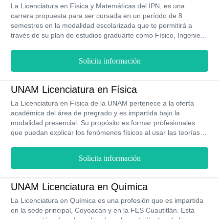
La Licenciatura en Física y Matemáticas del IPN, es una
carrera propuesta para ser cursada en un período de 8
semestres en la modalidad escolarizada que te permitirá a
través de su plan de estudios graduarte como Físico, Ingeniero
Nuclear, Matemático o en el área de las Matemáticas
Educativas. Todo esto en una institución que oferta carreras
Solicita información
profesionales por un bajo costo, pero que de igual forma otorga
becas y te da acceso a la bolsa de trabajo de la institución.
UNAM Licenciatura en Física
La Licenciatura en Física de la UNAM pertenece a la oferta
académica del área de pregrado y es impartida bajo la
modalidad presencial. Su propósito es formar profesionales
que puedan explicar los fenómenos físicos al usar las teorías
relacionadas con modelos matemáticos y contribuir de esta
forma a la creación de nuevas tecnologías. Posee un plan de
Solicita información
estudios de 9 semestres, que equivalen a 4 años y medio
aproximadamente. Un profesional egresado de esta carrera
puede llegar a percibir un sueldo de $11,000 MXN al mes.
UNAM Licenciatura en Química
La Licenciatura en Química es una profesión que es impartida
en la sede principal, Coyoacán y en la FES Cuautitlán. Esta