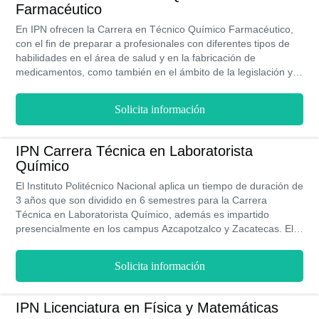
Gustavo A. Madero-ENCB y en Miguel Hidalgo-ENCB.
Farmacéutico
En IPN ofrecen la Carrera en Técnico Químico Farmacéutico,
con el fin de preparar a profesionales con diferentes tipos de
habilidades en el área de salud y en la fabricación de
medicamentos, como también en el ámbito de la legislación y la
tecnología farmacéutica.
Solicita información
IPN Carrera Técnica en Laboratorista
Químico
El Instituto Politécnico Nacional aplica un tiempo de duración de
3 años que son dividido en 6 semestres para la Carrera
Técnica en Laboratorista Químico, además es impartido
presencialmente en los campus Azcapotzalco y Zacatecas. El
IPN ofrece las herramientas y áreas del conocimiento
necesarias a sus estudiantes, en base a las funciones químicas
Solicita información
y las raíces que abarca para su desarrollo, para que puedan
convertirse en profesionales capaces de producir productos
químicos usando fundamentos científicos.
IPN Licenciatura en Física y Matemáticas