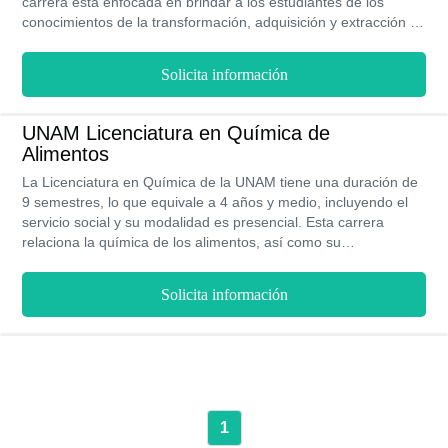
carrera está enfocada en brindar a los estudiantes de los
conocimientos de la transformación, adquisición y extracción de
la materia. Una vez que el estudiante ha cumplido con la carga
académica a lo largo de 9 semestres y emprende su camina en
Solicita información
el campo laboral, debe tomar en cuenta que la para para un
profesional sin experiencia, el ingreso promedio es de $ 72,000
MXN anual, mientras que un profesional con experiencia tiene
UNAM Licenciatura en Química de
una ganancia anual de $ 144,000 MXN.
Alimentos
La Licenciatura en Química de la UNAM tiene una duración de
9 semestres, lo que equivale a 4 años y medio, incluyendo el
servicio social y su modalidad es presencial. Esta carrera
relaciona la química de los alimentos, así como su
procesamiento y la interacción con otros compuestos. Se tiene
un estimado de ganancia una vez que se egresa de $ 72,000
Solicita información
MXN anuales sin experiencia, mientras que para un profesional
experimentado se gana, $ 144,000 MXN anual. Esta carrera es
impartida en la sede principal de la UNAM, en Coyoacán.
1