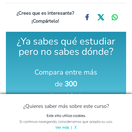
¿Crees que es interesante?
¡Compártelo!
¿Ya sabes qué estudiar
pero no sabes dónde?
Compara entre más
de
300
universidades
¿Quieres saber más sobre este curso?
COMPARA AQUÍ
Este sitio utiliza cookies.
Solicita información sobre este programa
Si continua navegando, consideramos que acepta su uso.
Ver más
|
X