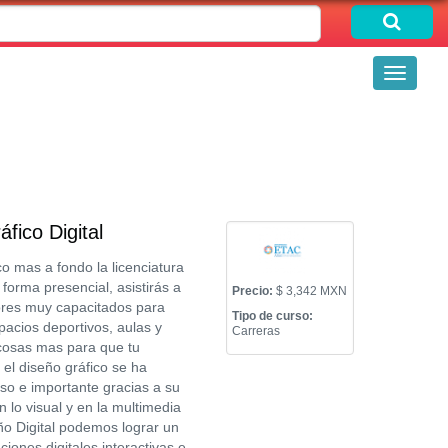
Toggle
navigati
fico Digital
o mas a fondo la licenciatura
 forma presencial, asistirás a
Precio:
$ 3,342 MXN
ores muy capacitados para
Tipo de curso:
pacios deportivos, aulas y
Carreras
 cosas mas para que tu
el diseño gráfico se ha
o e importante gracias a su
 lo visual y en la multimedia
ño Digital podemos lograr un
ciones digitales interactivas e