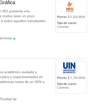
Gráfica
en IEU presenta una
us costos sean un poco
Precio:
$ 5,324 MXN
a a todos aquellos estudiantes
Tipo de curso:
Carreras
hermosa
ama académico avalado y
ficados y experimentados en
Precio:
$ 2,759 MXN
académicas hasta de un 50% a
Tipo de curso:
Carreras
/Ciudad de