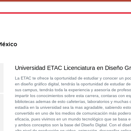
México
Universidad ETAC Licenciatura en Diseño Grá
La ETAC te ofrece la oportunidad de estudiar y conocer un poc
en diseño gráfico digital, tendrás la oportunidad de estudiar de
sus campus, tendrás toda la experiencia y asesoría de profes
impartir los conocimientos sobre esta carrera, contaras con es
bibliotecas ademas de esto cafeterías, laboratorios y muchas
estadía en la universidad sea la mas agradable, sabiendo esto 
convertido en uno de los medios de comunicación más poderos
eficacia, pues vivimos en un mundo tecnológico que se basa en
y ambos conceptos son la base del Diseño Digital. Con el dise
alto nivel de producción en video, animación, desarrollar aplica