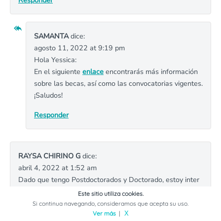
Responder
SAMANTA
dice:
agosto 11, 2022 at 9:19 pm
Hola Yessica:
En el siguiente
enlace
encontrarás más información
sobre las becas, así como las convocatorias vigentes.
¡Saludos!
Responder
RAYSA CHIRINO G
dice:
abril 4, 2022 at 1:52 am
Dado que tengo Postdoctorados y Doctorado, estoy inter
esada es en estancia de investigación
Este sitio utiliza cookies.
Si continua navegando, consideramos que acepta su uso.
Responder
Ver más
|
X