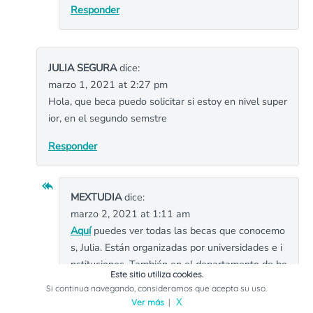
Responder
JULIA SEGURA
dice:
marzo 1, 2021 at 2:27 pm
Hola, que beca puedo solicitar si estoy en nivel super
ior, en el segundo semstre
Responder
MEXTUDIA
dice:
marzo 2, 2021 at 1:11 am
Aquí
puedes ver todas las becas que conocemo
s, Julia. Están organizadas por universidades e i
nstituciones. También en el departamento de be
Este sitio utiliza cookies.
cas de tu escuela te informan de sus programas
Si continua navegando, consideramos que acepta su uso.
. Igualmente, en el página web de la secretaria
Ver más
|
X