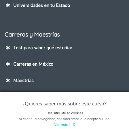
Universidades en tu Estado
Carreras y Maestrías
Test para saber qué estudiar
Carreras en México
Maestrías
Carreras mejor pagadas
¿Quieres saber más sobre este curso?
Este sitio utiliza cookies.
Solicita información sobre este programa
Si continua navegando, consideramos que acepta su uso.
Ver más
|
X
Ayuda