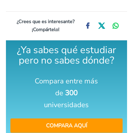
¿Crees que es interesante?
¡Compártelo!
¿Ya sabes qué estudiar
pero no sabes dónde?
Compara entre más
de
300
universidades
COMPARA AQUÍ