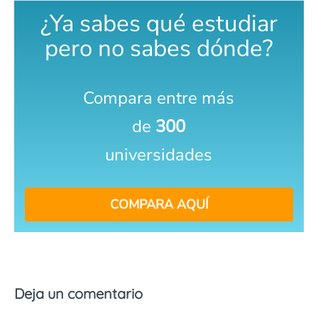
¿Ya sabes qué estudiar
pero no sabes dónde?
Compara entre más
de
300
universidades
COMPARA AQUÍ
Deja un comentario