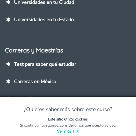
Universidades en tu Ciudad
Universidades en tu Estado
Carreras y Maestrías
Test para saber qué estudiar
Carreras en México
Maestrías
¿Quieres saber más sobre este curso?
Carreras mejor pagadas
Este sitio utiliza cookies.
Solicita información sobre este programa
Si continua navegando, consideramos que acepta su uso.
Ver más
|
X