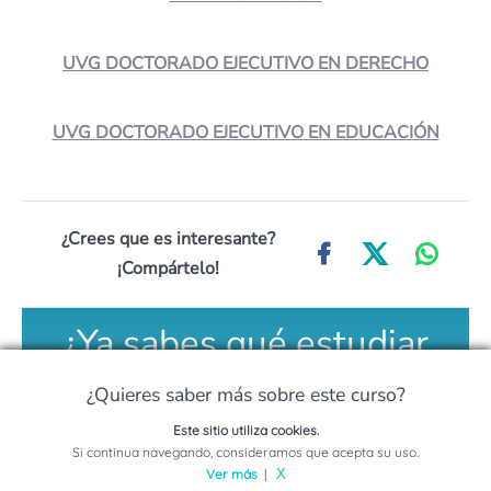
UVG DOCTORADO EJECUTIVO EN DERECHO
UVG DOCTORADO EJECUTIVO EN EDUCACIÓN
¿Crees que es interesante?
¡Compártelo!
¿Ya sabes qué estudiar
pero no sabes dónde?
¿Quieres saber más sobre este curso?
Este sitio utiliza cookies.
Compara entre más
Solicita información sobre este programa
Si continua navegando, consideramos que acepta su uso.
Ver más
|
X