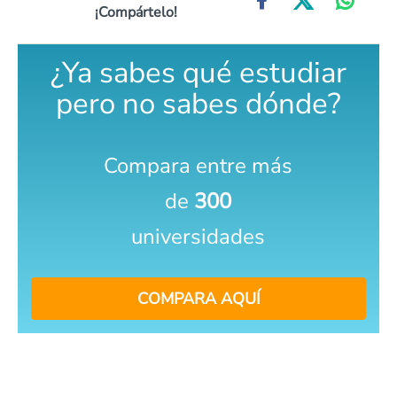
¡Compártelo!
¿Ya sabes qué estudiar
pero no sabes dónde?
Compara entre más
de
300
universidades
COMPARA AQUÍ