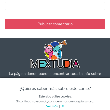
La página donde puedes encontrar toda la info sobre
Universidades, Carreras, Universidades en Línea, Guías y
Consejos.
¿Quieres saber más sobre este curso?
Este sitio utiliza cookies.
Solicita información sobre este programa
Si continua navegando, consideramos que acepta su uso.
Ver más
|
X
Universidades