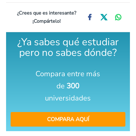
¿Crees que es interesante?
¡Compártelo!
¿Ya sabes qué estudiar
pero no sabes dónde?
Compara entre más
de
300
universidades
COMPARA AQUÍ