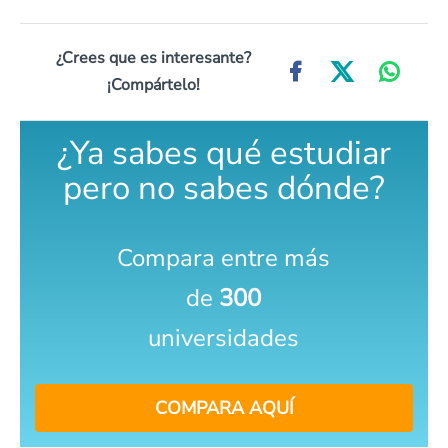
¿Crees que es interesante?
¡Compártelo!
¿Ya sabes qué estudiar
pero no sabes dónde?
Compara entre más
de
300
universidades
COMPARA AQUÍ