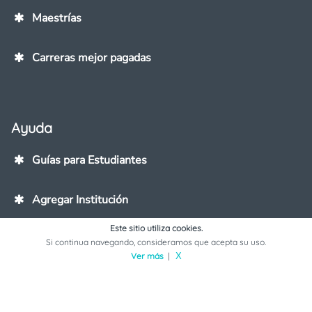
Maestrías
Carreras mejor pagadas
Ayuda
Guías para Estudiantes
Agregar Institución
Este sitio utiliza cookies.
Contáctanos
Si continua navegando, consideramos que acepta su uso.
Ver más
|
X
Copyright © Mextudia - All rights reserved
Términos y Condiciones
Aviso de