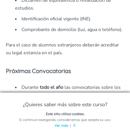
Dictamen de equivalencia o revalidación de
estudios.
Identificación oficial vigente (INE).
Comprobante de domicilio (luz, agua o teléfono).
Para el caso de alumnos extranjeros deberán acreditar
su legal estancia en el país.
Próximas Convocatorias
Durante
todo el año
las convocatorias sobre los
procesos de admisión
estarán disponibles.
¿Quieres saber más sobre este curso?
El
Inicio de clases
en la Universidad Insurgentes
se realiza en los meses de
Enero, Mayo y
Este sitio utiliza cookies.
Solicita información sobre este programa
Si continua navegando, consideramos que acepta su uso.
Septiembre.
Ver más
|
X