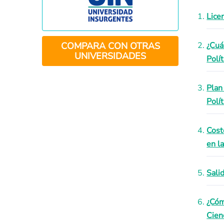
Lice
COMPARA CON OTRAS
¿Cuá
UNIVERSIDADES
Polít
Plan
Polí
Cost
en l
Sali
¿Cóm
Cien