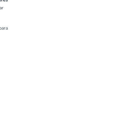
ores
ar
para