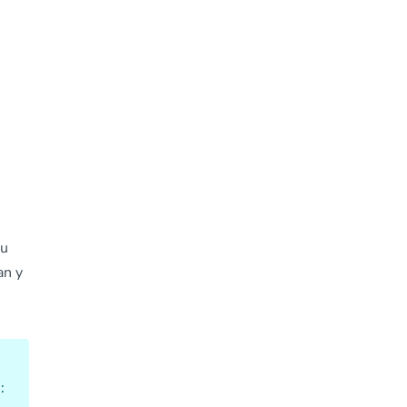
tu
an y
: