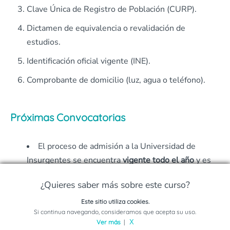
Clave Única de Registro de Población (CURP).
Dictamen de equivalencia o revalidación de
estudios.
Identificación oficial vigente (INE).
Comprobante de domicilio (luz, agua o teléfono).
Próximas Convocatorias
El proceso de admisión a la Universidad de
Insurgentes se encuentra
vigente todo el año
y es
muy sencillo, deberás seleccionar el plantel donde
¿Quieres saber más sobre este curso?
se encuentra el programa de tu interés.
Este sitio utiliza cookies.
Dentro del plantel localizaras el Área de
Solicita información sobre este programa
Si continua navegando, consideramos que acepta su uso.
Promoción Educativa donde un Ejecutivo de Ventas
Ver más
|
X