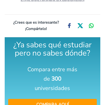
¿Crees que es interesante?
¡Compártelo!
¿Ya sabes qué estudiar
pero no sabes dónde?
Compara entre más
de
300
universidades
COMPARA AQUÍ