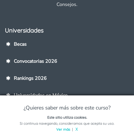
Consejos.
Universidades
Becas
Convocatorias 2026
Rankings 2026
Universidades en México
¿Quieres saber más sobre este curso?
Universidades en Línea
Este sitio utiliza cookies.
Solicita información sobre este programa
Si continua navegando, consideramos que acepta su uso.
Universidades en tu Ciudad
Ver más
|
X