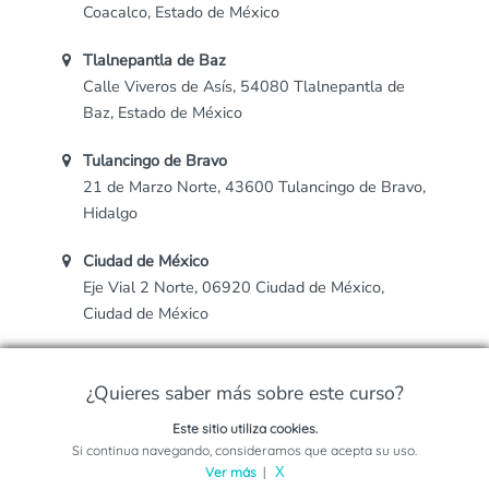
Coacalco, Estado de México
Tlalnepantla de Baz
Calle Viveros de Asís, 54080 Tlalnepantla de
Baz, Estado de México
Tulancingo de Bravo
21 de Marzo Norte, 43600 Tulancingo de Bravo,
Hidalgo
Ciudad de México
Eje Vial 2 Norte, 06920 Ciudad de México,
Ciudad de México
San Marcos Huixtoco
, 56643 San Marcos Huixtoco, Estado de México
¿Quieres saber más sobre este curso?
Este sitio utiliza cookies.
Otros campuses de Universidad ETAC
Solicita información sobre este programa
Si continua navegando, consideramos que acepta su uso.
Ver más
|
X