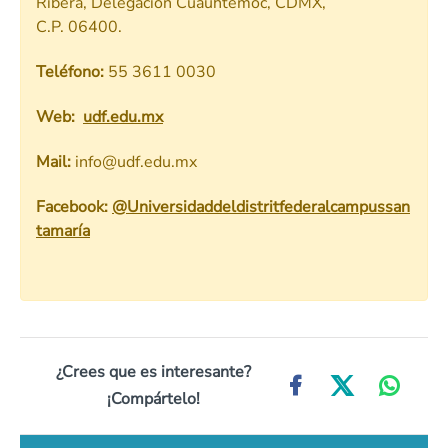
Ribera, Delegación Cuauhtémoc, CDMX,
C.P. 06400.
Teléfono:
55 3611 0030
Web:
udf.edu.mx
Mail:
info@udf.edu.mx
Facebook:
@Universidaddeldistritfederalcampussan
tamaría
¿Crees que es interesante?
¡Compártelo!