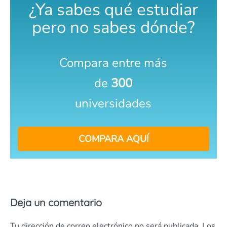
¿Ya sabes qué estudiar
pero no sabes dónde?
Compara entre más
de
300
universidades
COMPARA AQUÍ
Deja un comentario
Tu dirección de correo electrónico no será publicada.
Los