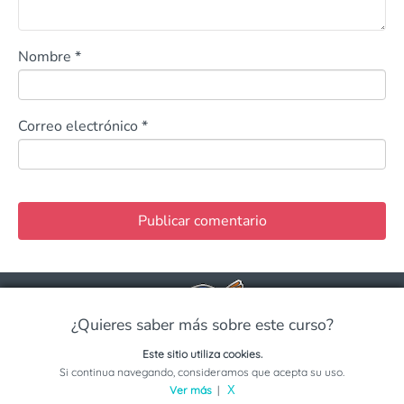
Nombre
*
Correo electrónico
*
¿Quieres saber más sobre este curso?
Este sitio utiliza cookies.
Solicita información sobre este programa
Si continua navegando, consideramos que acepta su uso.
Ver más
|
X
La página donde puedes encontrar toda la info sobre