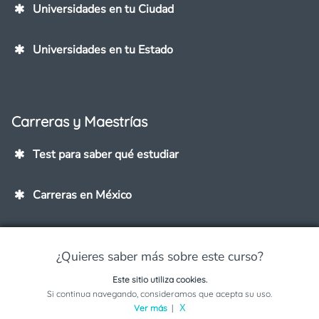
Universidades en tu Ciudad
Universidades en tu Estado
Carreras y Maestrías
Test para saber qué estudiar
Carreras en México
Maestrías
¿Quieres saber más sobre este curso?
Carreras mejor pagadas
Este sitio utiliza cookies.
Solicita información sobre este programa
Si continua navegando, consideramos que acepta su uso.
Ver más
|
X