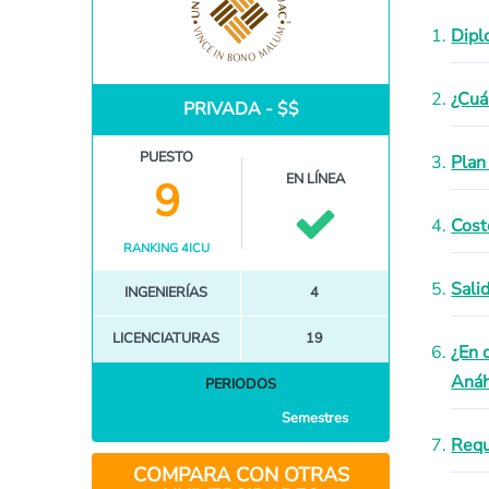
Dipl
¿Cuá
PRIVADA - $$
PUESTO
Plan
EN LÍNEA
9
Cost
RANKING 4ICU
Sali
INGENIERÍAS
4
LICENCIATURAS
19
¿En 
Anáh
PERIODOS
Semestres
Requ
COMPARA CON OTRAS