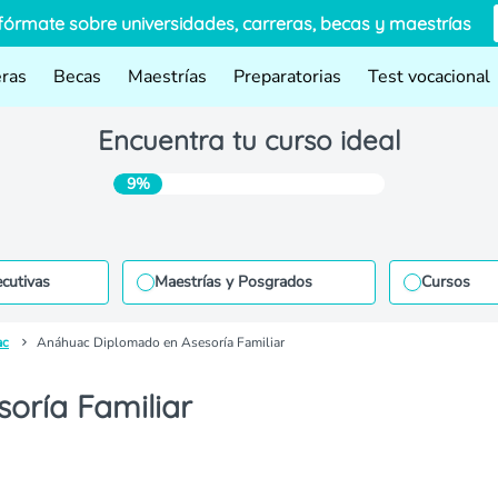
fórmate sobre universidades, carreras, becas y maestrías
eras
Becas
Maestrías
Preparatorias
Test vocacional
Encuentra tu curso ideal
9%
ecutivas
Maestrías y Posgrados
Cursos
ac
Anáhuac Diplomado en Asesoría Familiar
oría Familiar