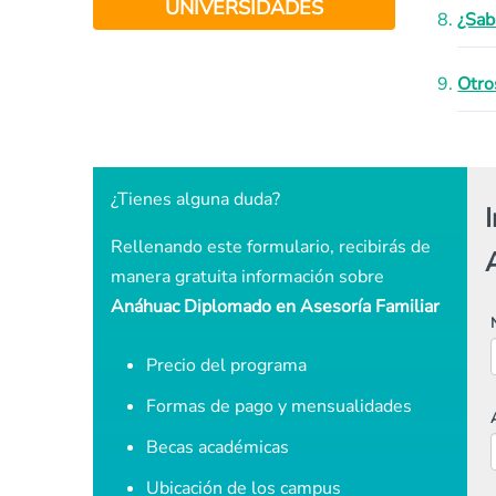
UNIVERSIDADES
¿Sab
Otro
¿Tienes alguna duda?
Rellenando este formulario, recibirás de
manera gratuita información sobre
Anáhuac Diplomado en Asesoría Familiar
Precio del programa
Formas de pago y mensualidades
Becas académicas
Ubicación de los campus