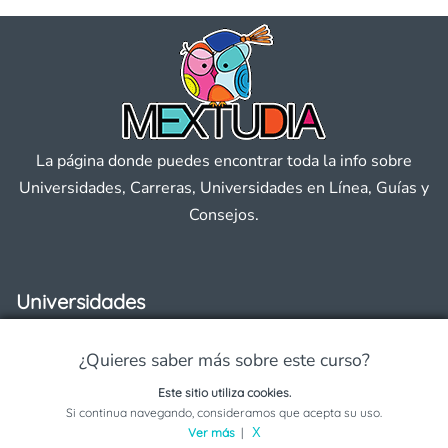
La página donde puedes encontrar toda la info sobre
Universidades, Carreras, Universidades en Línea, Guías y
Consejos.
Universidades
Becas
¿Quieres saber más sobre este curso?
Este sitio utiliza cookies.
Convocatorias 2026
Solicita información sobre este programa
Si continua navegando, consideramos que acepta su uso.
Ver más
|
X