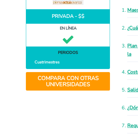
Maes
PRIVADA - $$
¿Cuá
EN LÍNEA
Plan
PERIODOS
la
Cuatrimestres
Cost
COMPARA CON OTRAS
UNIVERSIDADES
Sali
¿Dón
Requ