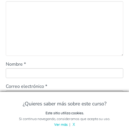
Nombre
*
Correo electrónico
*
¿Quieres saber más sobre este curso?
Este sitio utiliza cookies.
Solicita información sobre este programa
Si continua navegando, consideramos que acepta su uso.
Ver más
|
X