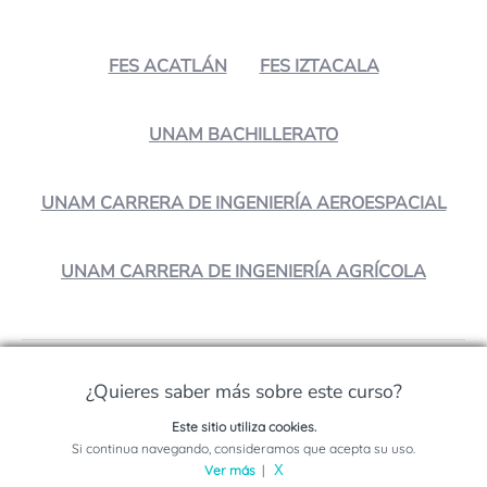
FES ACATLÁN
FES IZTACALA
UNAM BACHILLERATO
UNAM CARRERA DE INGENIERÍA AEROESPACIAL
UNAM CARRERA DE INGENIERÍA AGRÍCOLA
¿Crees que es interesante?
¿Quieres saber más sobre este curso?
¡Compártelo!
Este sitio utiliza cookies.
Solicita información sobre este programa
Si continua navegando, consideramos que acepta su uso.
¿Ya sabes qué estudiar
Ver más
|
X