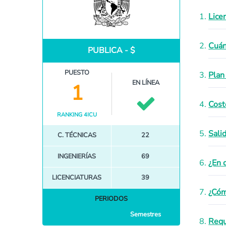
Lice
Cuán
PUBLICA - $
PUESTO
Plan
EN LÍNEA
1
Cost
RANKING 4ICU
Sali
C. TÉCNICAS
22
INGENIERÍAS
69
¿En 
LICENCIATURAS
39
¿Cóm
PERIODOS
Semestres
Requ