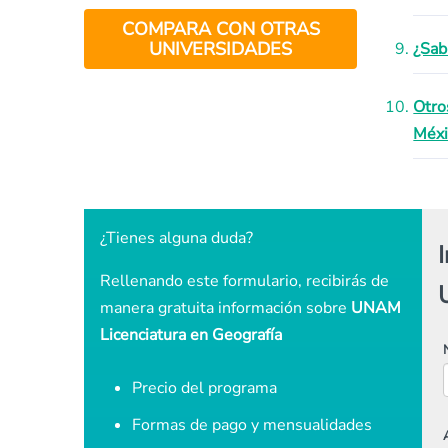
COMPARA CON OTRAS
UNIVERSIDADES
¿Sab
Otro
Méxi
¿Tienes alguna duda?
Rellenando este formulario, recibirás de
manera gratuita información sobre
UNAM
Licenciatura en Geografía
Precio del programa
Formas de pago y mensualidades