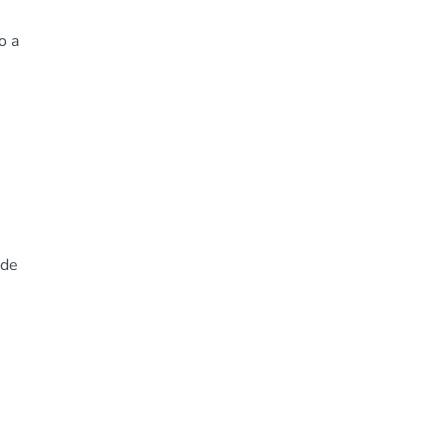
o a
 de