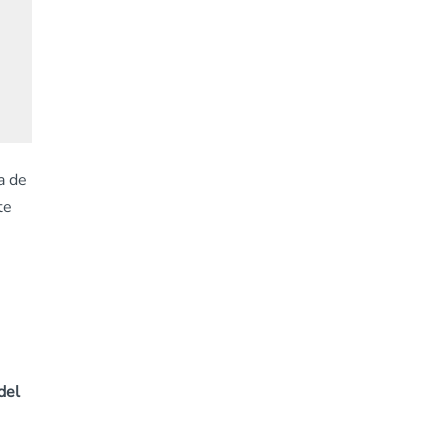
a de
te
del