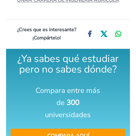
UNAM CARRERA DE INGENIERÍA AGRÍCOLA
¿Crees que es interesante?
¡Compártelo!
¿Ya sabes qué estudiar
pero no sabes dónde?
Compara entre más
de
300
universidades