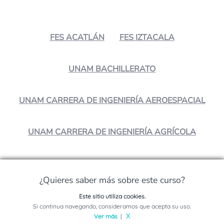
FES ACATLÁN
FES IZTACALA
UNAM BACHILLERATO
UNAM CARRERA DE INGENIERÍA AEROESPACIAL
UNAM CARRERA DE INGENIERÍA AGRÍCOLA
¿Quieres saber más sobre este curso?
¿Crees que es interesante?
¡Compártelo!
Este sitio utiliza cookies.
Solicita información sobre este programa
Si continua navegando, consideramos que acepta su uso.
Ver más
|
X