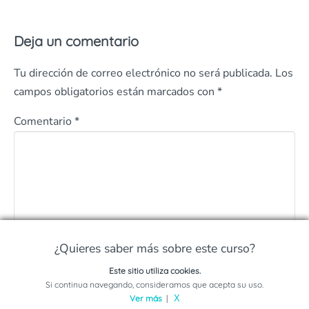
Deja un comentario
Tu dirección de correo electrónico no será publicada.
Los
campos obligatorios están marcados con
*
Comentario
*
¿Quieres saber más sobre este curso?
Este sitio utiliza cookies.
Nombre
*
Solicita información sobre este programa
Si continua navegando, consideramos que acepta su uso.
Ver más
|
X