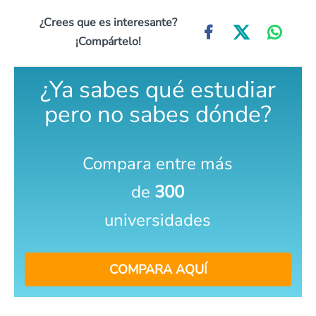
¿Crees que es interesante?
¡Compártelo!
¿Ya sabes qué estudiar
pero no sabes dónde?
Compara entre más
de
300
universidades
COMPARA AQUÍ