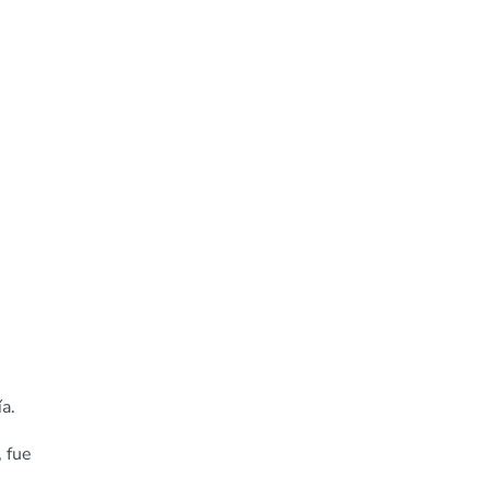
a.
, fue