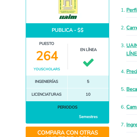
Perf
Carr
PUBLICA - $$
PUESTO
UAIM
EN LÍNEA
264
LÍN
YOUSCHOLARS
Prec
INGENIERÍAS
5
Beca
LICENCIATURAS
10
Camp
PERIODOS
Semestres
Ingr
COMPARA CON OTRAS