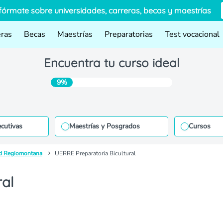
fórmate sobre universidades, carreras, becas y maestrías
eras
Becas
Maestrías
Preparatorias
Test vocacional
Encuentra tu curso ideal
9%
ecutivas
Maestrías y Posgrados
Cursos
d Regiomontana
UERRE Preparatoria Bicultural
ral