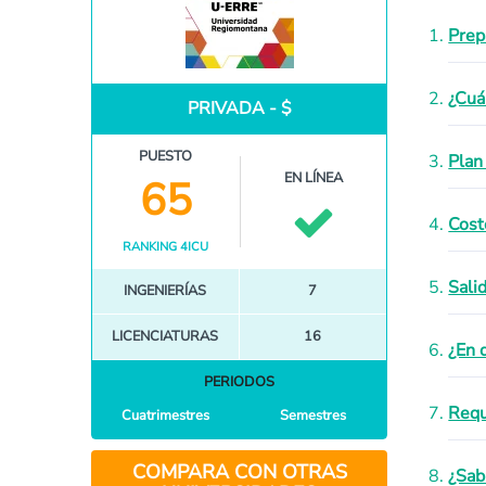
Prep
¿Cuá
PRIVADA - $
PUESTO
Plan
EN LÍNEA
65
Cost
RANKING 4ICU
Sali
INGENIERÍAS
7
LICENCIATURAS
16
¿En 
PERIODOS
Requ
Cuatrimestres
Semestres
COMPARA CON OTRAS
¿Sab