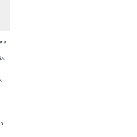
una
ia,
,
án