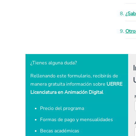
¿Sab
Otro
¿Tienes alguna duda?
Rellenando este formulario, recibirás de
manera gratuita información sobre
UERRE
Licenciatura en Animación Digital
Precio del programa
Formas de pago y mensualidades
Becas académicas