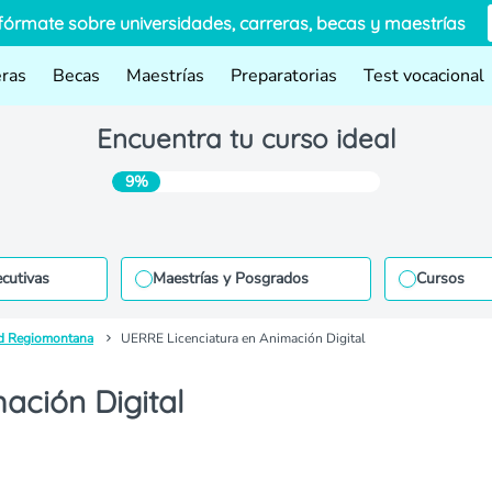
fórmate sobre universidades, carreras, becas y maestrías
eras
Becas
Maestrías
Preparatorias
Test vocacional
Encuentra tu curso ideal
9%
ecutivas
Maestrías y Posgrados
Cursos
d Regiomontana
UERRE Licenciatura en Animación Digital
ación Digital