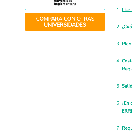
Lice
COMPARA CON OTRAS
UNIVERSIDADES
¿Cuá
Plan
Cost
Reg
Sali
¿En 
ERR
Requ