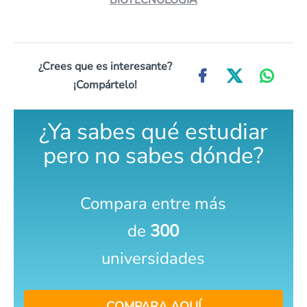
BIOTECNOLOGÍA
¿Crees que es interesante?
¡Compártelo!
¿Ya sabes qué estudiar
pero no sabes dónde?
Compara entre más
de
300
universidades
COMPARA AQUÍ