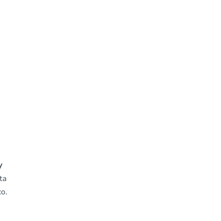
y
ta
co.