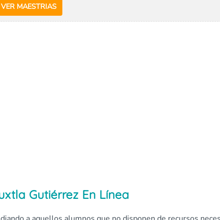
VER MAESTRIAS
uxtla Gutiérrez En Línea
studiando a aquellos alumnos que no disponen de recursos neces