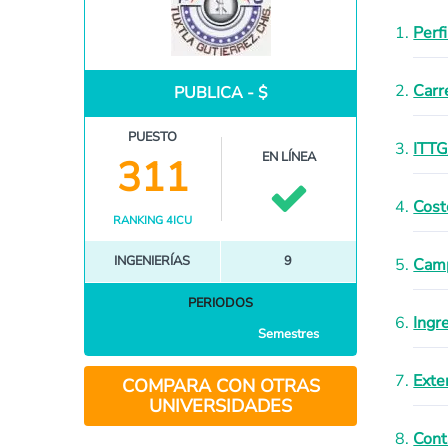
Perf
Carr
PUBLICA - $
PUESTO
ITTG
EN LÍNEA
311
Cost
RANKING 4ICU
INGENIERÍAS
9
Cam
PERIODOS
Ingr
Semestres
Exte
COMPARA CON OTRAS
UNIVERSIDADES
Cont