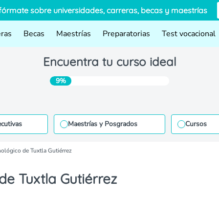
fórmate sobre universidades, carreras, becas y maestrías
eras
Becas
Maestrías
Preparatorias
Test vocacional
Encuentra tu curso ideal
9%
ecutivas
Maestrías y Posgrados
Cursos
nológico de Tuxtla Gutiérrez
 de Tuxtla Gutiérrez