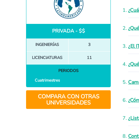
¿Cuá
¿Qué
PRIVADA - $$
INGENIERÍAS
3
¿El 
LICENCIATURAS
11
¿Qué
PERIODOS
Cuatrimestres
Camp
COMPARA CON OTRAS
¿Cóm
UNIVERSIDADES
¿Lis
Cont