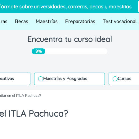
fórmate sobre universidades, carreras, becas y maestrías
eras
Becas
Maestrías
Preparatorias
Test vocacional
Encuentra tu curso ideal
9%
ecutivas
Maestrías y Posgrados
Cursos
diar en el ITLA Pachuca?
 el ITLA Pachuca?