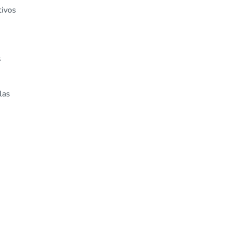
tivos
s
las