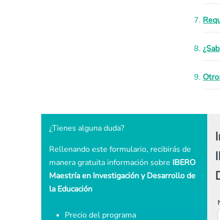
Requ
¿Sab
Otro
¿Tienes alguna duda?
Rellenando este formulario, recibirás de
manera gratuita información sobre
IBERO
Maestría en Investigación y Desarrollo de
la Educación
Precio del programa