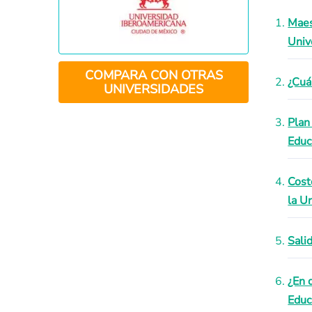
Maes
Univ
COMPARA CON OTRAS
¿Cuá
UNIVERSIDADES
Plan
Educ
Cost
la U
Sali
¿En 
Educ