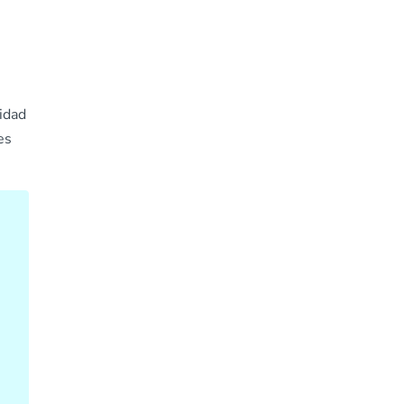
idad
es