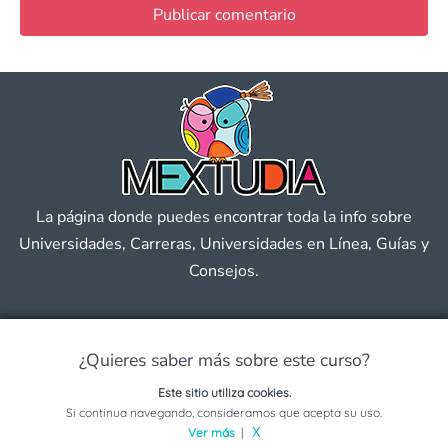
La página donde puedes encontrar toda la info sobre
Universidades, Carreras, Universidades en Línea, Guías y
Consejos.
Universidades
¿Quieres saber más sobre este curso?
Este sitio utiliza cookies.
Becas
Solicita información sobre este programa
Si continua navegando, consideramos que acepta su uso.
Ver más
|
X